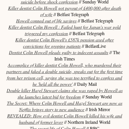
suicide before shock confession
// Sunday World
Killer dentist Colin Howell got payout of £400,000 after death
of wife
// Belfast Telegraph
Howell conned out of life savings
// Belfast Telegraph
Killer dentist Colin Howell : Failed hunt for Japan's war gold
triggered my confession
// Belfast Telegraph
Killer dentist Colin Howell's £587k pension axed after
convictions for groping patients
// BelfastLive
Dentist Colin Howell pleads guilty to indecent assaults
// The
Irish Times
Accomplice of killer dentist Colin Howell, who murdered their
partners and faked a double suicide, speaks out for the first time
from her prison cell, saying she was too terrified to confess and
социальные сети
связаться с нами
he 'held all the power'
// Daily Mail
Связаться с ведущими:
tyt.takoedelo@gmail.com
Double killer Hazel Stewart claims she was raped by Howell as
По вопросам рекламы:
gonchukova.m@yandex.ru
(Мария)
she launches latest bid for freedom
// Sunday World
The Secret: Where Colin Howell and Hazel Stewart are now as
Netflix brings story to new audience
// Irish Mirror
REVEALED: How evil dentist Colin Howell killed his wife and
husband of former lover
// Northern Ireland World
The secret life of Colin Howell
// BBC