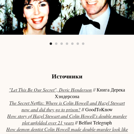
Источники
"Let This Be Our Secret",
Deric Henderson
//
Книга Дерека
Хэндерсона
The Secret Netflix: Where is Colin Howell and Hazel Stewart
now and did they go to prison?
// GoodToKnow
How story of Hazel Stewart and Colin Howell’s double murder
plot unfolded over 21 years
// Belfast Telegraph
How demon dentist Colin Howell made double-murder look like