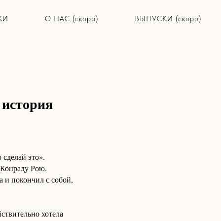
КИ
О НАС (скоро)
ВЫПУСКИ (скоро)
 история
 сделай это».
 Конраду Рою.
 и покончил с собой,
ствительно хотела