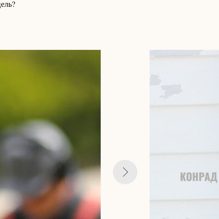
цель?