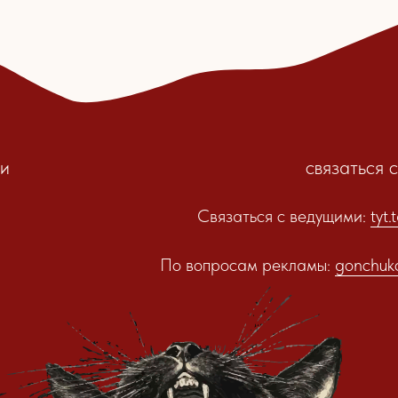
связаться с нами
Связаться с ведущими:
tyt.takoedelo@g
По вопросам рекламы:
gonchukova.m@yande